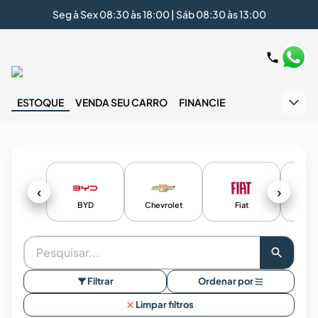
Seg à Sex 08:30 às 18:00 | Sáb 08:30 às 13:00
ESTOQUE
VENDA SEU CARRO
FINANCIE
‹
›
BYD
Chevrolet
Fiat
Ho
Filtrar
Ordenar por
Limpar filtros