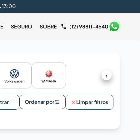
s 13:00
IE
SEGURO
SOBRE
(12) 98811-4540
›
Volkswagen
YAMAHA
Ordenar por
ltrar
Limpar filtros