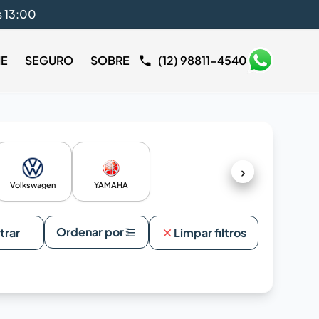
s 13:00
IE
SEGURO
SOBRE
(12) 98811-4540
›
Volkswagen
YAMAHA
Ordenar por
ltrar
Limpar filtros