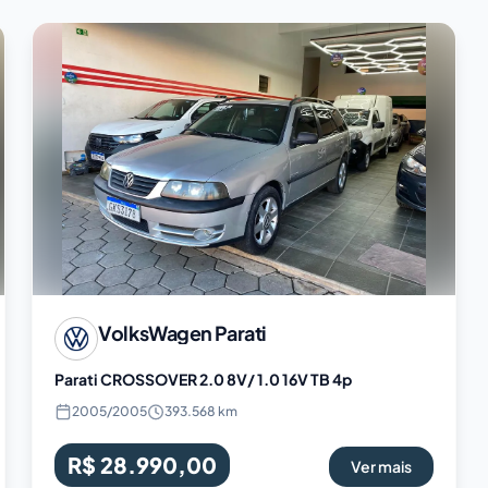
VolksWagen
Parati
Parati CROSSOVER 2.0 8V/ 1.0 16V TB 4p
2005
/
2005
393.568 km
R$ 28.990,00
Ver mais