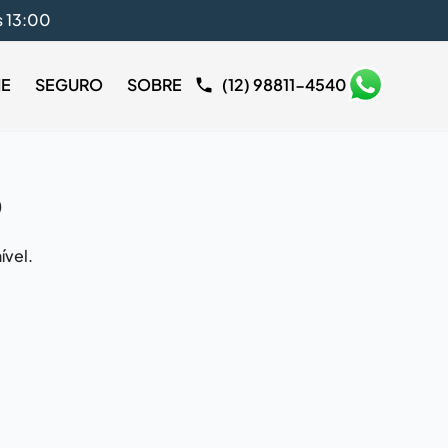
s 13:00
IE
SEGURO
SOBRE
(12) 98811-4540
o
ível.